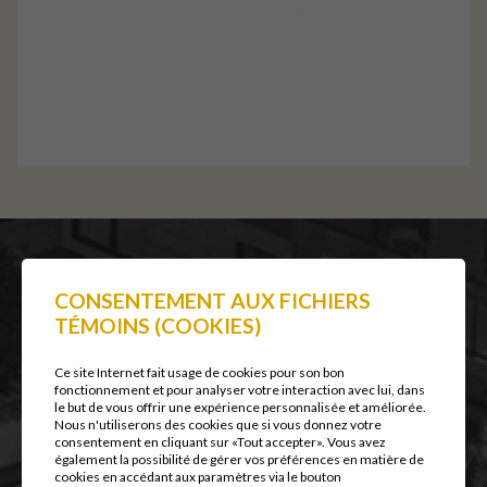
CONSENTEMENT AUX FICHIERS
VUE Condos Locatifs
TÉMOINS (COOKIES)
Plans et prix
Spécifications
Ce site Internet fait usage de cookies pour son bon
fonctionnement et pour analyser votre interaction avec lui, dans
À proximité
le but de vous offrir une expérience personnalisée et améliorée.
Album photo
Nous n'utiliserons des cookies que si vous donnez votre
consentement en cliquant sur «Tout accepter». Vous avez
Contact
également la possibilité de gérer vos préférences en matière de
Conditions d'utilisation et
cookies en accédant aux paramètres via le bouton