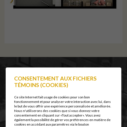
CONSENTEMENT AUX FICHIERS
VUE Condos Locatifs
TÉMOINS (COOKIES)
Plans et prix
Spécifications
Ce site Internet fait usage de cookies pour son bon
fonctionnement et pour analyser votre interaction avec lui, dans
À proximité
le but de vous offrir une expérience personnalisée et améliorée.
Album photo
Nous n'utiliserons des cookies que si vous donnez votre
consentement en cliquant sur «Tout accepter». Vous avez
Contact
également la possibilité de gérer vos préférences en matière de
Conditions d'utilisation et
cookies en accédant aux paramètres via le bouton