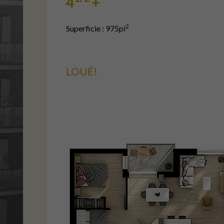
4
+
2
Superficie : 975pi
LOUÉ!